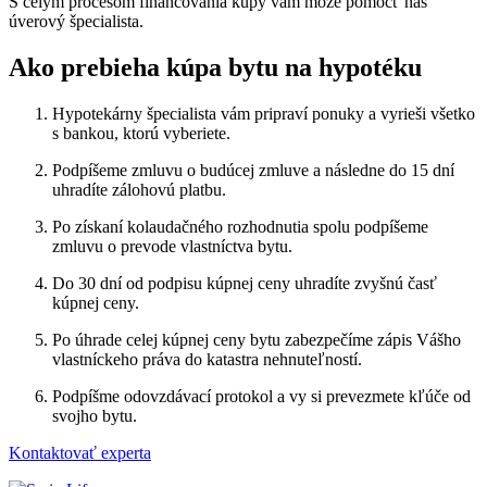
S celým procesom financovania kúpy vám môže pomôcť náš
úverový špecialista.
Ako prebieha kúpa bytu na hypotéku
Hypotekárny špecialista vám pripraví ponuky a vyrieši všetko
s bankou, ktorú vyberiete.
Podpíšeme zmluvu o budúcej zmluve a následne do 15 dní
uhradíte zálohovú platbu.
Po získaní kolaudačného rozhodnutia spolu podpíšeme
zmluvu o prevode vlastníctva bytu.
Do 30 dní od podpisu kúpnej ceny uhradíte zvyšnú časť
kúpnej ceny.
Po úhrade celej kúpnej ceny bytu zabezpečíme zápis Vášho
vlastníckeho práva do katastra nehnuteľností.
Podpíšme odovzdávací protokol a vy si prevezmete kľúče od
svojho bytu.
Kontaktovať experta