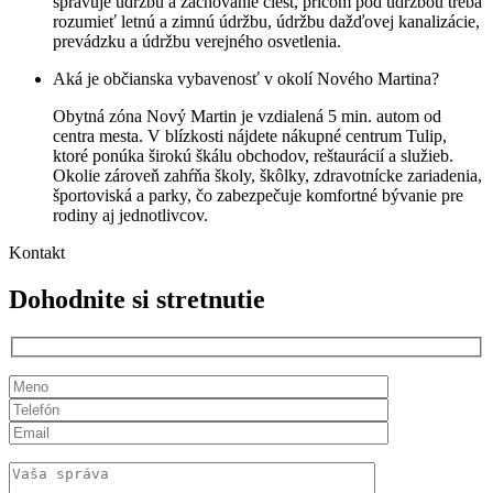
spravuje údržbu a zachovanie ciest, pričom pod údržbou treba
rozumieť letnú a zimnú údržbu, údržbu dažďovej kanalizácie,
prevádzku a údržbu verejného osvetlenia.
Aká je občianska vybavenosť v okolí Nového Martina?
Obytná zóna Nový Martin je vzdialená 5 min. autom od
centra mesta. V blízkosti nájdete nákupné centrum Tulip,
ktoré ponúka širokú škálu obchodov, reštaurácií a služieb.
Okolie zároveň zahŕňa školy, škôlky, zdravotnícke zariadenia,
športoviská a parky, čo zabezpečuje komfortné bývanie pre
rodiny aj jednotlivcov.
Kontakt
Dohodnite si stretnutie