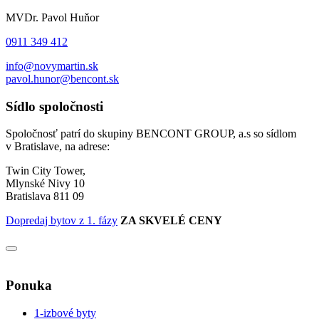
MVDr. Pavol Huňor
0911 349 412
info@novymartin.sk
pavol.hunor@bencont.sk
Sídlo spoločnosti
Spoločnosť patrí do skupiny BENCONT GROUP, a.s so sídlom
v Bratislave, na adrese:
Twin City Tower,
Mlynské Nivy 10
Bratislava 811 09
Dopredaj bytov z 1. fázy
ZA SKVELÉ CENY
Ponuka
1-izbové byty