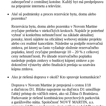
zabezpečené z centrálnej kotolne. Každý byt má predprípravu
na pripojenie internetu a televízie.
Aké sú podmienky a proces rezervácie bytu, domu alebo
pozemku?
Rezervácia bytu, domu alebo pozemku v Novom Martine
zvyčajne prebieha v niekoľkých krokoch. Najskôr je potrebné
vybrať si konkrétnu nehnuteľnosť na základe aktuálnej
ponuky, ktorú nájdete na oficiálnej webovej stránke projektu
alebo cez realitné kancelárie. Následne sa podpíše rezervačná
zmluva, pri ktorej sa často vyžaduje zloženie rezervačného
poplatku, ktorý zvyčajne predstavuje 10 – 20 % z celkovej
ceny nehnuteľnosti. Po úhrade rezervačného poplatku
nasleduje podpis zmluvy o budúcej kúpnej zmluve a po
dokončení výstavby alebo finalizácii predaja sa uzatvára
kúpna zmluva.
Ako je riešená doprava v okolí? Kto spravuje komunikácie?
Doprava v Novom Martine je prepojená s cestou I/18
a diaľnicou D1. Blízke napojenie na diaľnicu D1 umožňuje
ľahký prístup do väčších miest, ako sú Žilina či Bratislava.
Parkovanie je riešené kombináciou povrchových parkovísk
a garážového státia. Spoločnosť NOVÝ MARTIN, a.s.