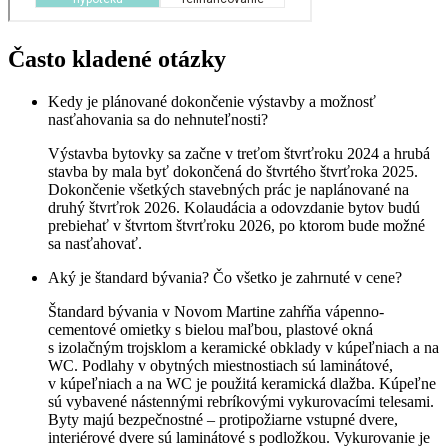
Často kladené otázky
Kedy je plánované dokončenie výstavby a možnosť
nasťahovania sa do nehnuteľnosti?
Výstavba bytovky sa začne v treťom štvrťroku 2024 a hrubá
stavba by mala byť dokončená do štvrtého štvrťroka 2025.
Dokončenie všetkých stavebných prác je naplánované na
druhý štvrťrok 2026. Kolaudácia a odovzdanie bytov budú
prebiehať v štvrtom štvrťroku 2026, po ktorom bude možné
sa nasťahovať.
Aký je štandard bývania? Čo všetko je zahrnuté v cene?
Štandard bývania v Novom Martine zahŕňa vápenno-
cementové omietky s bielou maľbou, plastové okná
s izolačným trojsklom a keramické obklady v kúpeľniach a na
WC. Podlahy v obytných miestnostiach sú laminátové,
v kúpeľniach a na WC je použitá keramická dlažba. Kúpeľne
sú vybavené nástennými rebríkovými vykurovacími telesami.
Byty majú bezpečnostné – protipožiarne vstupné dvere,
interiérové dvere sú laminátové s podložkou. Vykurovanie je